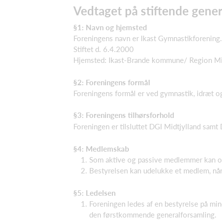
Vedtaget på stiftende gene
§1: Navn og hjemsted
Foreningens navn er Ikast Gymnastikforening. 
Stiftet d. 6.4.2000
Hjemsted: Ikast-Brande kommune/ Region Mid
§2: Foreningens formål
Foreningens formål er ved gymnastik, idræt og
§3: Foreningens tilhørsforhold
Foreningen er tilsluttet DGI Midtjylland sam
§4: Medlemskab
Som aktive og passive medlemmer kan o
Bestyrelsen kan udelukke et medlem, nå
§5: Ledelsen
Foreningen ledes af en bestyrelse på mi
den førstkommende generalforsamling.