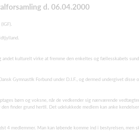
ralforsamling d. 06.04.2000
(IGF).
tjylland.
 andet kulturelt virke at fremme den enkeltes og fællesskabets sund
t Dansk Gymnastik Forbund under D.I.F., og dermed undergivet disse 
ptages børn og voksne, når de vedkender sig nærværende vedtægter
r den finder grund hertil. Det udelukkede medlem kan anke kendels
ndst 4 medlemmer. Man kan løbende komme ind i bestyrelsen, men ska