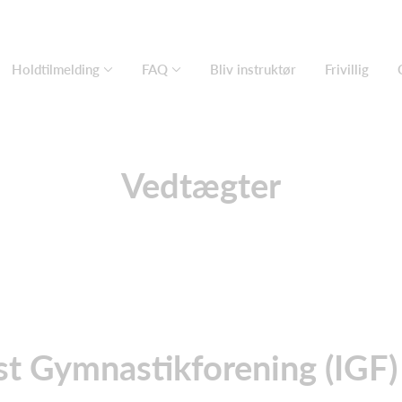
Holdtilmelding
FAQ
Bliv instruktør
Frivillig
Vedtægter
st Gymnastikforening (IGF)