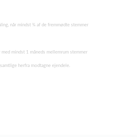
mling, når mindst ¾ af de fremmødte stemmer
nger med mindst 1 måneds mellemrum stemmer
e samtlige herfra modtagne ejendele.