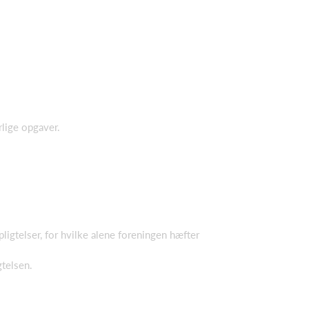
rlige opgaver.
gtelser, for hvilke alene foreningen hæfter
telsen.