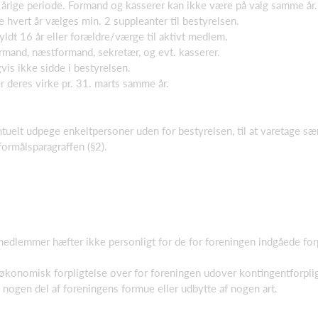
årige periode. Formand og kasserer kan ikke være på valg samme år.
 hvert år vælges min. 2 suppleanter til bestyrelsen.
fyldt 16 år eller forældre/værge til aktivt medlem.
rmand, næstformand, sekretær, og evt. kasserer.
is ikke sidde i bestyrelsen.
deres virke pr. 31. marts samme år.
ntuelt udpege enkeltpersoner uden for bestyrelsen, til at varetage sæ
ormålsparagraffen (§2).
lemmer hæfter ikke personligt for de for foreningen indgåede forpli
konomisk forpligtelse over for foreningen udover kontingentforplig
nogen del af foreningens formue eller udbytte af nogen art.