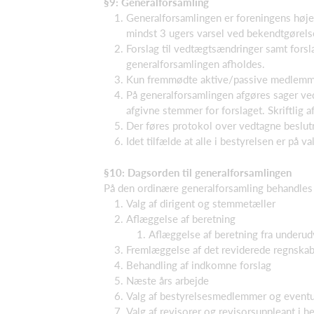
§9: Generalforsamling
Generalforsamlingen er foreningens højes
mindst 3 ugers varsel ved bekendtgørels
Forslag til vedtægtsændringer samt fors
generalforsamlingen afholdes.
Kun fremmødte aktive/passive medlemmer,
På generalforsamlingen afgøres sager ved 
afgivne stemmer for forslaget. Skriftlig 
Der føres protokol over vedtagne beslut
Idet tilfælde at alle i bestyrelsen er på
§10: Dagsorden til generalforsamlingen
På den ordinære generalforsamling behandles
Valg af dirigent og stemmetæller
Aflæggelse af beretning
Aflæggelse af beretning fra underud
Fremlæggelse af det reviderede regnska
Behandling af indkomne forslag
Næste års arbejde
Valg af bestyrelsesmedlemmer og eventuel
Valg af revisorer og revisorsuppleant i he