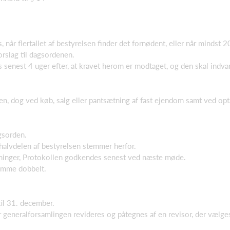
, når flertallet af bestyrelsen finder det fornødent, eller når minds
orslag til dagsordenen.
 senest 4 uger efter, at kravet herom er modtaget, og den skal indva
, dog ved køb, salg eller pantsætning af fast ejendom samt ved optage
gsorden.
 halvdelen af bestyrelsen stemmer herfor.
tninger, Protokollen godkendes senest ved næste møde.
emme dobbelt.
til 31. december.
 generalforsamlingen revideres og påtegnes af en revisor, der vælge