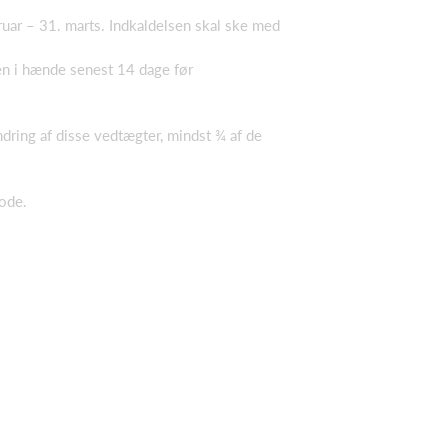
uar – 31. marts. Indkaldelsen skal ske med
en i hænde senest 14 dage før
ndring af disse vedtægter, mindst ¾ af de
iode.