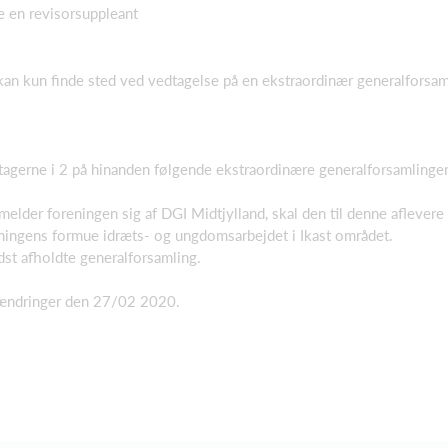
e en revisorsuppleant
an kun finde sted ved vedtagelse på en ekstraordinær generalforsa
eltagerne i 2 på hinanden følgende ekstraordinære generalforsamli
melder foreningen sig af DGI Midtjylland, skal den til denne aflever
reningens formue idræts- og ungdomsarbejdet i Ikast området.
st afholdte generalforsamling.
ændringer den 27/02 2020.