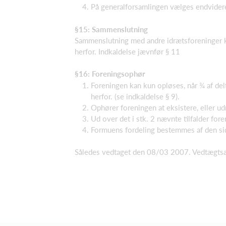
På generalforsamlingen vælges endvider
§15: Sammenslutning
Sammenslutning med andre idrætsforeninger k
herfor. Indkaldelse jævnfør § 11
§16: Foreningsophør
Foreningen kan kun opløses, når ¾ af d
herfor. (se indkaldelse § 9).
Ophører foreningen at eksistere, eller ud
Ud over det i stk. 2 nævnte tilfalder fo
Formuens fordeling bestemmes af den sid
Således vedtaget den 08/03 2007. Vedtægts