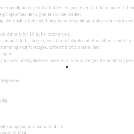
te myndighed og skal afholdes en gang hvert år i tidsrummet 1. febr
e på hjemmesiden og/eller sociale medier.
lag, der ønskes behandlet på generalforsamlingen, skal være formand
 der er fyldt 16 år, har stemmeret.
simpelt flertal, dog kræves til udelukkelse af et medlem, samt til æ
afstemning skal foretages, såfremt blot 1 ønsker det.
ninger.
 valg kan der undtagelsesvis være max. 2 som vælges for en et årig per
 følgende:
valg
b
le suppleanter i henhold til § 5
nhold til § 14