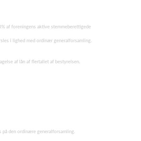
t 20% af foreningens aktive stemmeberettigede
rsles i lighed med ordinær generalforsamling.
lse af lån af flertallet af bestyrelsen.
s på den ordinære generalforsamling.