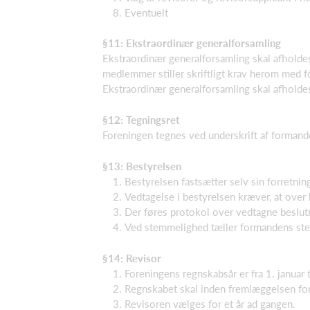
Eventuelt
§11: Ekstraordinær generalforsamling
Ekstraordinær generalforsamling skal afholdes
medlemmer stiller skriftligt krav herom med f
Ekstraordinær generalforsamling skal afholdes
§12: Tegningsret
Foreningen tegnes ved underskrift af formanden
§13: Bestyrelsen
Bestyrelsen fastsætter selv sin forretnin
Vedtagelse i bestyrelsen kræver, at over
Der føres protokol over vedtagne beslu
Ved stemmelighed tæller formandens st
§14: Revisor
Foreningens regnskabsår er fra 1. januar 
Regnskabet skal inden fremlæggelsen for
Revisoren vælges for et år ad gangen.